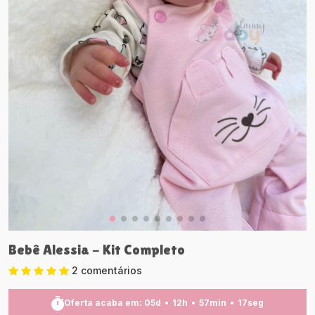
Bebê Alessia - Kit Completo
2 comentários
Oferta acaba em:
05
d
12
h
57
min
16
seg