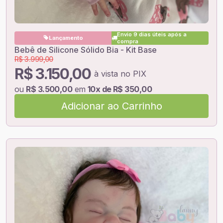
Envio 9 dias úteis após a
Lançamento
compra
Bebê de Silicone Sólido Bia - Kit Base
R$ 3.999,00
R$ 3.150,00
à vista no PIX
ou
R$ 3.500,00
em
10x de R$ 350,00
Adicionar ao Carrinho