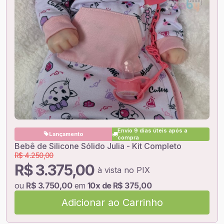
Envio 9 dias úteis após a
Lançamento
compra
Bebê de Silicone Sólido Julia - Kit Completo
R$ 4.250,00
R$ 3.375,00
à vista no PIX
ou
R$ 3.750,00
em
10x de R$ 375,00
Adicionar ao Carrinho