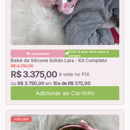
Envio 9 dias úteis após a
Lançamento
compra
Bebê de Silicone Sólido Lara - Kit Completo
R$ 4.250,00
R$ 3.375,00
à vista no PIX
ou
R$ 3.750,00
em
10x de R$ 375,00
Adicionar ao Carrinho
12% OFF