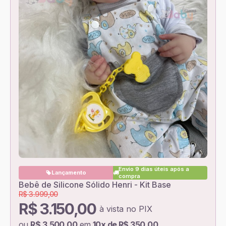
Envio 9 dias úteis após a
Lançamento
compra
Bebê de Silicone Sólido Henri - Kit Base
R$ 3.999,00
R$ 3.150,00
à vista no PIX
ou
R$ 3.500,00
em
10x de R$ 350,00