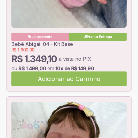
Lançamento
Pronta Entrega
Bebê Abigail 04 - Kit Base
R$ 1.600,00
R$ 1.349,10
à vista no PIX
ou
R$ 1.499,00
em
10x de R$ 149,90
Adicionar ao Carrinho