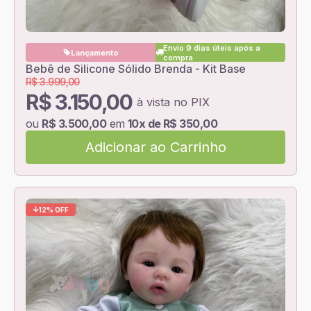
Envio 9 dias úteis após a
Lançamento
compra
Bebê de Silicone Sólido Brenda - Kit Base
R$ 3.999,00
R$ 3.150,00
à vista no PIX
ou
R$ 3.500,00
em
10x de R$ 350,00
Adicionar ao Carrinho
12% OFF