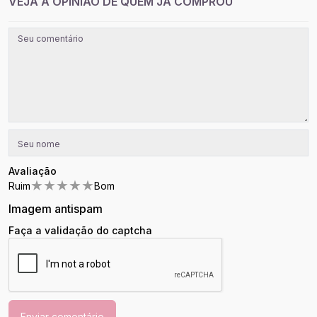
VEJA A OPINIÃO DE QUEM JÁ COMPROU
Avaliação
★
★
★
★
★
Ruim
Bom
Imagem antispam
Faça a validação do captcha
Enviar comentário