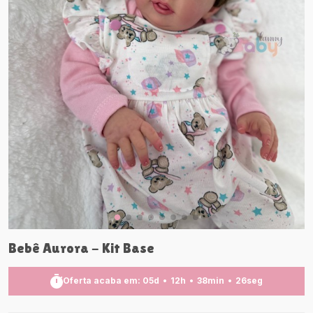
Bebê Aurora - Kit Base
Oferta acaba em:
05
d
12
h
38
min
24
seg