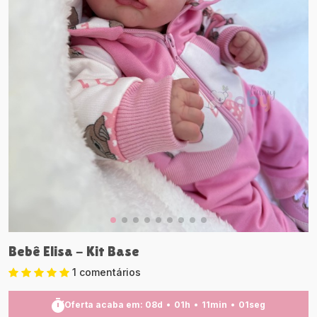
Bebê Elisa - Kit Base
1 comentários
Oferta acaba em:
08
d
01
h
11
min
00
seg