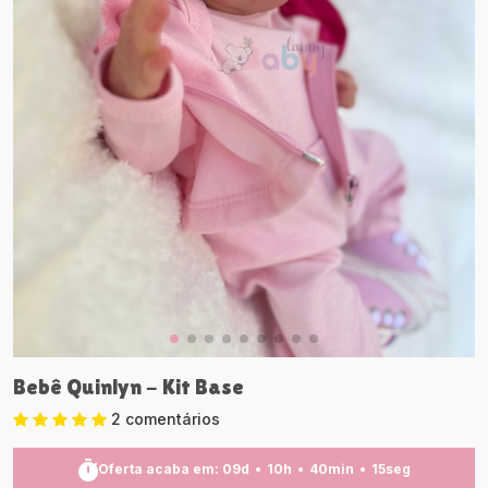
Bebê Quinlyn - Kit Base
2 comentários
Oferta acaba em:
09
d
10
h
40
min
14
seg