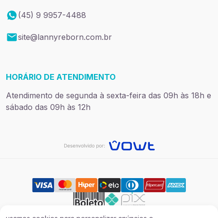
(45) 9 9957-4488
site@lannyreborn.com.br
HORÁRIO DE ATENDIMENTO
Atendimento de segunda à sexta-feira das 09h às 18h e
sábado das 09h às 12h
Preços e condições de pagamento exclusivos para compras via
internet. Vendas sujeitas a análise e confirmação de dados.