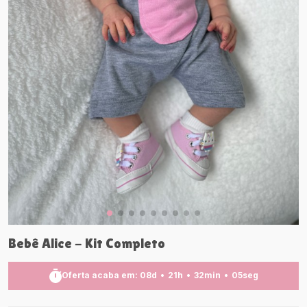
Bebê Alice - Kit Completo
Oferta acaba em:
08
d
21
h
32
min
03
seg