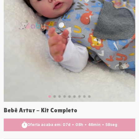
Bebê Artur - Kit Completo
Oferta acaba em:
07
d
08
h
46
min
56
seg