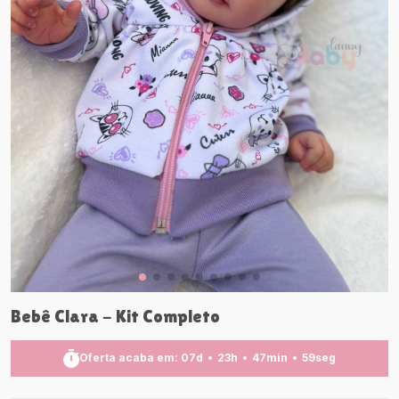
Bebê Clara - Kit Completo
Oferta acaba em:
07
d
23
h
47
min
58
seg