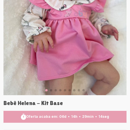
Bebê Helena - Kit Base
Oferta acaba em:
06
d
14
h
29
min
12
seg