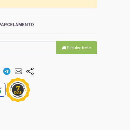
 PARCELAMENTO
Simular frete
or