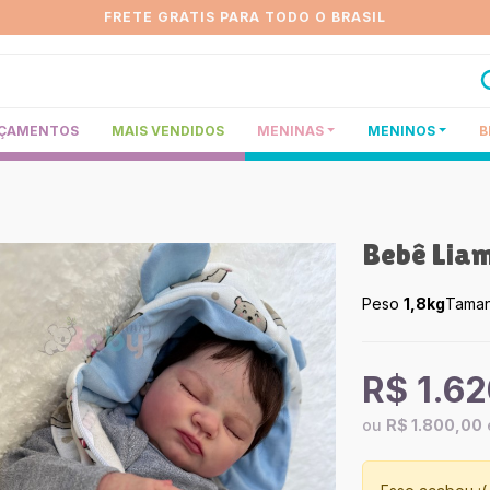
FRETE GRÁTIS PARA TODO O BRASIL
ÇAMENTOS
MAIS VENDIDOS
MENINAS
MENINOS
B
Bebê Liam
Peso
1,8kg
Tama
R$ 1.6
ou
R$ 1.800,00