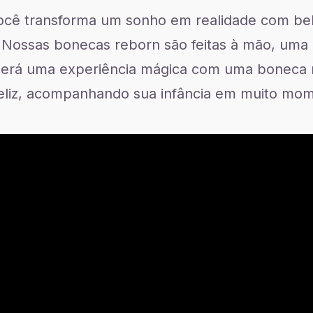
cê transforma um sonho em realidade com beb
ossas bonecas reborn são feitas à mão, uma 
r será uma experiência mágica com uma boneca re
feliz, acompanhando sua infância em muito mom