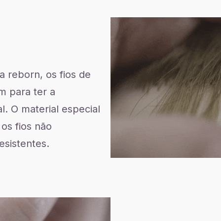
 reborn, os fios de
m para ter a
l. O material especial
 os fios não
sistentes.