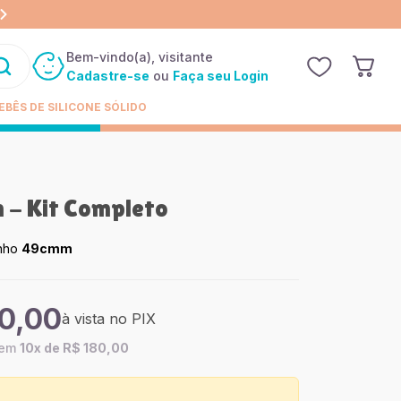
TODO O SITE EM ATÉ 10X SEM JUROS
Bem-vindo(a), visitante
Cadastre-se
ou
Faça seu Login
EBÊS DE SILICONE SÓLIDO
 - Kit Completo
nho
49cmm
20,00
à vista no PIX
em
10x de R$ 180,00