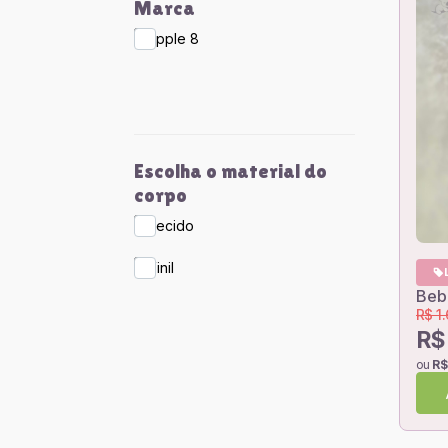
Marca
Apple 8
Escolha o material do
corpo
Tecido
Vinil
Bebê
R$ 1
R$ 
ou
R$