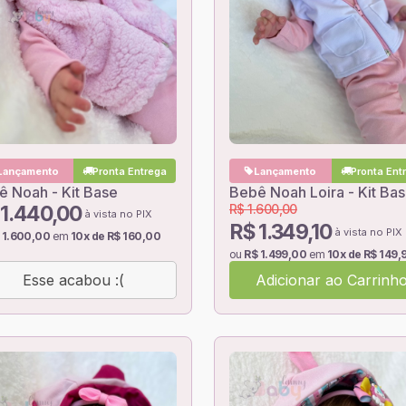
Lançamento
Pronta Entrega
Lançamento
Pronta Ent
ê Noah - Kit Base
Bebê Noah Loira - Kit Ba
 1.440,00
R$ 1.600,00
à vista no PIX
R$ 1.349,10
à vista no PIX
 1.600,00
em
10x de R$ 160,00
ou
R$ 1.499,00
em
10x de R$ 149,
Esse acabou :(
Adicionar ao Carrinh