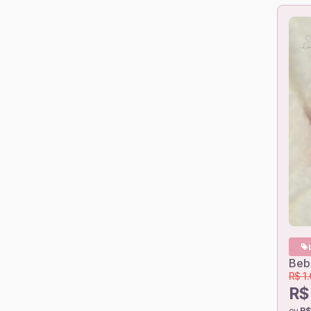
Bebê
R$ 1
R$ 
ou
R$