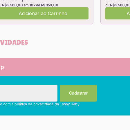
u
R$ 3.500,00
em
10x de R$ 350,00
ou
R$ 3.500,0
Adicionar ao Carrinho
A
OVIDADES
pp
do com a política de privacidade da Lanny Baby