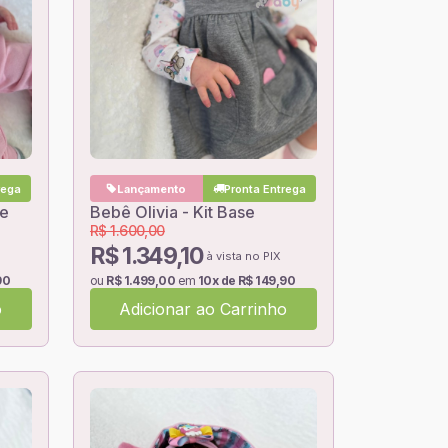
rega
Lançamento
Pronta Entrega
se
Bebê Olivia - Kit Base
R$ 1.600,00
R$ 1.349,10
à vista no PIX
90
ou
R$ 1.499,00
em
10x de R$ 149,90
o
Adicionar ao Carrinho