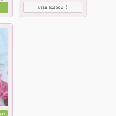
o
Esse acabou :(
rega