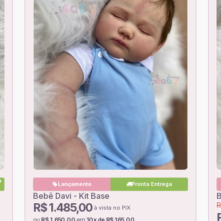
a
Lançamento
Pronta Entrega
Bebê Davi - Kit Base
B
R$ 1.485,00
R
à vista no PIX
ou
R$ 1.650,00
em
10x de R$ 165,00