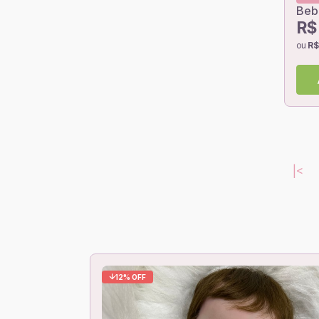
Bebê
R$ 
ou
R$
|<
12% OFF