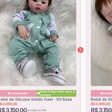
Envio 9 dias úteis após a
Lançamento
Lança
compra
ebê de Silicone Sólido Gael - Kit Base
Bebê de Si
$ 3.999,00
R$ 3.999,00
R$ 3.150,00
R$ 3.15
à vista no PIX