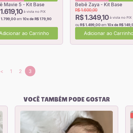
 Mavie 5 - Kit Base
Bebê Zaya - Kit Base
1.619,10
R$ 1.600,00
à vista no PIX
R$ 1.349,10
à vista no PIX
 1.799,00
em
10x de R$ 179,90
ou
R$ 1.499,00
em
10x de R$ 149,
Adicionar ao Carrinho
Adicionar ao Carrinh
3
<
1
2
VOCÊ TAMBÉM PODE GOSTAR