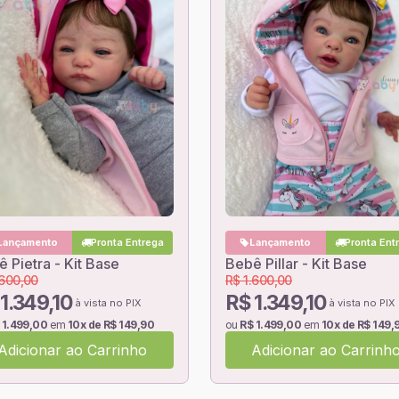
Lançamento
Pronta Entrega
Lançamento
Pronta Ent
 Pietra - Kit Base
Bebê Pillar - Kit Base
.600,00
R$ 1.600,00
1.349,10
R$ 1.349,10
à vista no PIX
à vista no PIX
 1.499,00
em
10x de R$ 149,90
ou
R$ 1.499,00
em
10x de R$ 149,
Adicionar ao Carrinho
Adicionar ao Carrinh