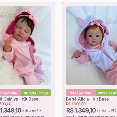
Lançamento
Pronta Entrega
Lançamento
Pronta Ent
 Quinlyn - Kit Base
Bebê Alicia - Kit Base
.600,00
R$ 1.600,00
1.349,10
R$ 1.349,10
à vista no PIX
à vista no PIX
 1.499,00
em
10x de R$ 149,90
ou
R$ 1.499,00
em
10x de R$ 149,