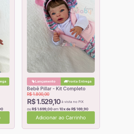
rega
Lançamento
Pronta Entrega
Bebê Pillar - Kit Completo
R$ 1.800,00
R$ 1.529,10
à vista no PIX
90
ou
R$ 1.699,00
em
10x de R$ 169,90
o
Adicionar ao Carrinho