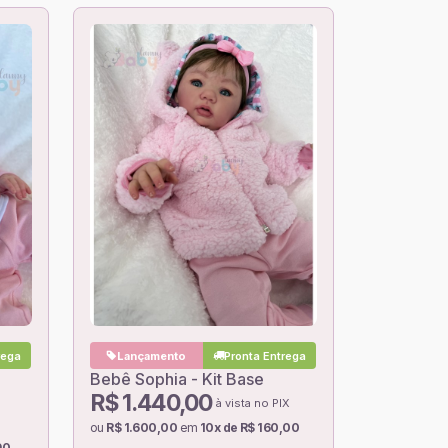
rega
Lançamento
Pronta Entrega
Bebê Sophia - Kit Base
R$ 1.440,00
à vista no PIX
ou
R$ 1.600,00
em
10x de R$ 160,00
90