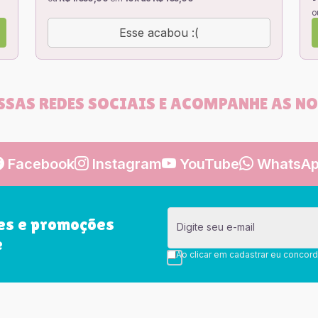
o
Esse acabou :(
SSAS REDES SOCIAIS E ACOMPANHE AS N
Facebook
Instagram
YouTube
WhatsA
es e promoções
Digite seu e-mail
e
Ao clicar em cadastrar eu concor